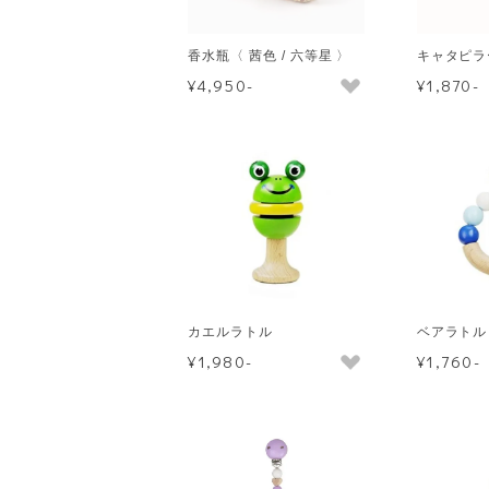
香水瓶〈 茜色 / 六等星 〉
キャタピラ
¥4,950-
¥1,870-
カエルラトル
ベアラトル
¥1,980-
¥1,760-