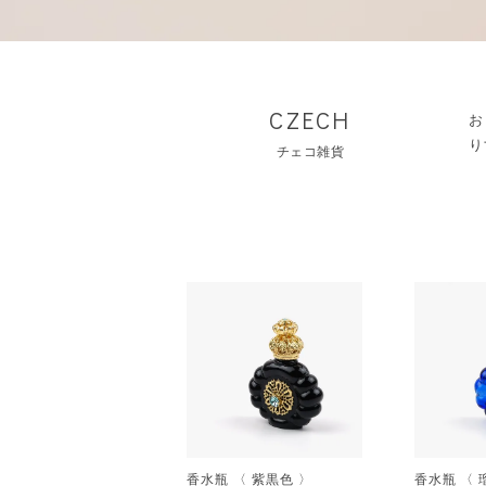
CZECH
お
り
チェコ雑貨
香水瓶 〈 紫黒色 〉
香水瓶 〈 