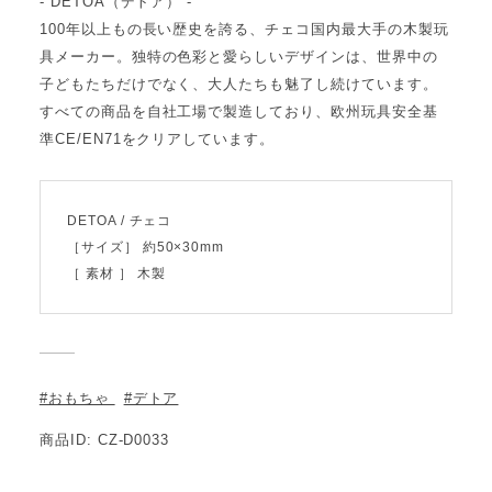
- DETOA（デトア） -
100年以上もの長い歴史を誇る、チェコ国内最大手の木製玩
具メーカー。独特の色彩と愛らしいデザインは、世界中の
子どもたちだけでなく、大人たちも魅了し続けています。
すべての商品を自社工場で製造しており、欧州玩具安全基
準CE/EN71をクリアしています。
DETOA / チェコ
［サイズ］ 約50×30mm
［ 素材 ］ 木製
#おもちゃ
#デトア
商品ID: CZ-D0033