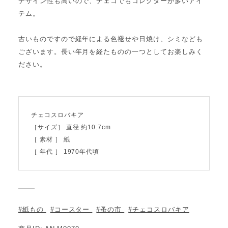
デザイン性も高いので、チェコでもコレクターが多いアイ
テム。
古いものですので経年による色褪せや日焼け、シミなども
ございます。長い年月を経たものの一つとしてお楽しみく
ださい。
チェコスロバキア
［サイズ］ 直径 約10.7cm
［ 素材 ］ 紙
［ 年代 ］ 1970年代頃
#紙もの
#コースター
#蚤の市
#チェコスロバキア