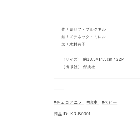
作 / ヨゼフ・ブルクネル
絵 / ズデネック・ミレル
訳 / 木村有子
［サイズ］ 約13.5×14.5cm / 22P
［出版社］ 偕成社
#チェコアニメ
#絵本
#ベビー
商品ID: KR-B0001