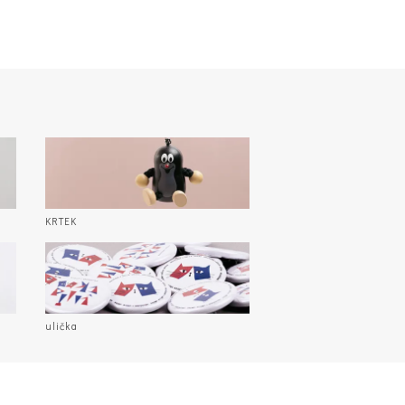
KRTEK
ulička