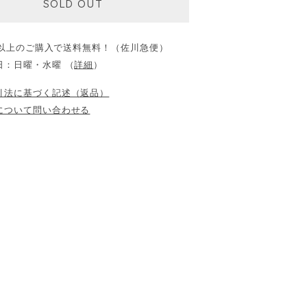
SOLD OUT
0円以上のご購入で送料無料！（佐川急便）
日：日曜・水曜 （
詳細
）
引法に基づく記述（返品）
について問い合わせる